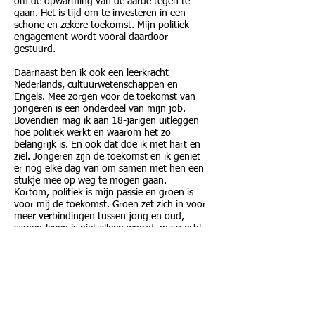
om de opwarming van de aarde tegen te
gaan. Het is tijd om te investeren in een
schone en zekere toekomst. Mijn politiek
engagement wordt vooral daardoor
gestuurd.
Daarnaast ben ik ook een leerkracht
Nederlands, cultuurwetenschappen en
Engels. Mee zorgen voor de toekomst van
jongeren is een onderdeel van mijn job.
Bovendien mag ik aan 18-jarigen uitleggen
hoe politiek werkt en waarom het zo
belangrijk is. En ook dat doe ik met hart en
ziel. Jongeren zijn de toekomst en ik geniet
er nog elke dag van om samen met hen een
stukje mee op weg te mogen gaan.
Kortom, politiek is mijn passie en groen is
voor mij de toekomst. Groen zet zich in voor
meer verbindingen tussen jong en oud,
samen-leven is niet alleen woord, maar echt
een werk-woord.